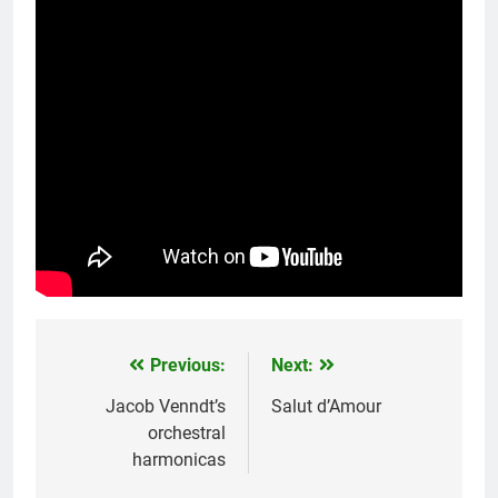
Previous:
Next:
文
章
Jacob Venndt’s
Salut d’Amour
orchestral
導
harmonicas
覽