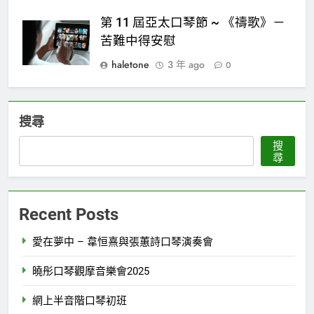
第 11 屆亞太口琴節 ~ 《禱歌》－
苦難中得安慰
haletone
3 年 ago
0
搜尋
搜
尋
Recent Posts
愛在夢中 – 韋恒熹與張蕙詩口琴演奏會
曉彤口琴觀摩音樂會2025
網上半音階口琴初班