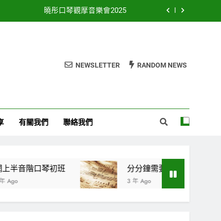
曉彤口琴觀摩音樂會2025
網上半音階口琴初班
曉彤口琴觀摩音樂會2024
NEWSLETTER
RANDOM NEWS
愛在夢中 – 韋恒熹與張蕙詩口琴演奏會
曉彤口琴觀摩音樂會2025
網上半音階口琴初班
享
有關我們
聯絡我們
曉彤口琴觀摩音樂會2024
音階口琴初班
分分鐘需要你
3 年 Ago
3