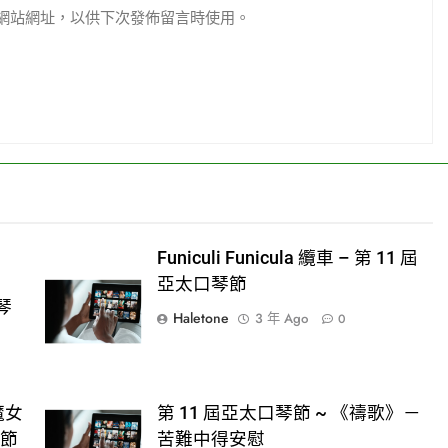
網站網址，以供下次發佈留言時使用。
Funiculi Funicula 纜車 – 第 11 屆
亞太口琴節
琴
Haletone
3 年 Ago
0
(魔女
第 11 屆亞太口琴節 ~ 《禱歌》－
琴節
苦難中得安慰