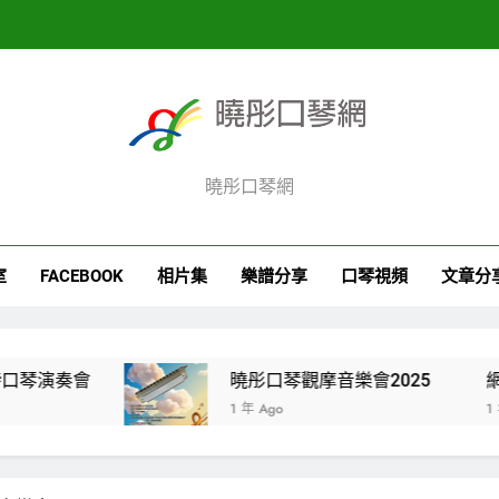
曉彤口琴網
室
FACEBOOK
相片集
樂譜分享
口琴視頻
文章分
演奏會
曉彤口琴觀摩音樂會2025
網上半
1 年 Ago
1 年 Ago