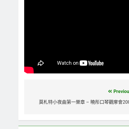
Previou
文
章
莫札特小夜曲第一樂章 – 曉彤口琴觀摩會200
導
覽