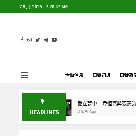
Skip
7 8 月, 2026
7:20:47 AM
to
content
活動消息
口琴初班
口琴教
音樂會2024
愛在夢中 – 韋恒熹與張蕙詩口琴
3 個月 Ago
HEADLINES